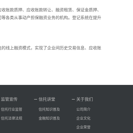
应收账款质押、应收账款转让、融资租赁、保证金质押、
司等各类从事动产担保融资业务的机构。登记系统在提升
连的线上融资模式，实现了企业间历史交易信息、应收账
监管宣传
信托讲堂
关于我们
信托行业监管
信托知识普及
公司简介
信托法律法规
金融知识普及
企业文化
企业荣誉