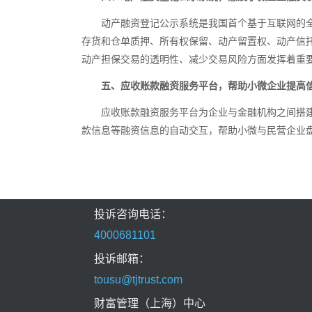
动产融资登记公示系统是我国首个基于互联网的
存货和仓单质押、所有权保留、动产留置权、动产信
动产担保交易的透明性、减少交易风险方面发挥着重
五、应收账款融资服务平台，帮助小微企业提高
应收账款融资服务平台为企业与金融机构之间搭
款信息等融资信息的自动交互，帮助小微与民营企业
投诉咨询电话：
4000681101
投诉邮箱：
tousu@tjtrust.com
财富管理（上海）中心