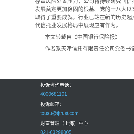
存量风险处置压力，公司将持续研究《信
发展奠定更加稳固的根基。党的十八大以
取得了重要成就，行业已站在新的历史起
代信托业发展格局中展现应有作为。
本文转载自《中国银行保险报》
作者系天津信托有限责任公司党委书
投诉咨询电话：
4000681101
投诉邮箱：
tousu@tjtrust.com
财富管理（上海）中心
021-63298005