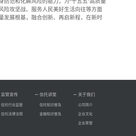
防范和化解风险的能力，为“十五五”高质量
风险攻坚战、服务人民美好生活向往等方面
量发展根基，融合创新、再启新程，在新时
监管宣传
信托讲堂
关于我们
信托行业监管
信托知识普及
公司简介
信托法律法规
金融知识普及
企业文化
企业荣誉