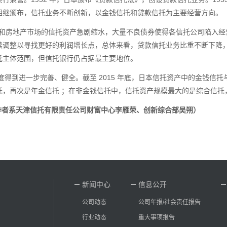
相继颁布，信托业务不断创新，以金钱信托和贷款信托为主要经营方向。
和房地产市场的信托资产急剧缩水，大量不良债券使得各信托公司陷入经
续调整以寻找更好的利润增长点，总体来看，贷款信托业务比重不断下降
托主体范围，但信托银行仍占据最主要地位。
度得到进一步完善、健全。截至
2015
年底，日本信托资产中的金钱信托
托，再次是年金信托 ；在非金钱信托中，信托资产规模最大的是综合信托
作者系天津信托有限责任公司财富中心李雁荣、创新综合部吴朔）
新闻中心
信息公开
公司动态
公司年报/社会责任报告
行业动态
重大事项报告