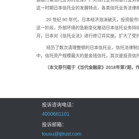
这一时期日本信托业的发展特点，各类信托业务法律
20 世纪
90
年代，日本经济泡沫破灭，投资股市
这一阶段，外部环境的急剧变化推动日本信托业务持
月，日本对《信托业法》进行修订并实施，扩大了受
经历了数次清理整顿的日本信托业，信托法律制
中，信托资产规模最大的是金钱信托，其次是投资信
（本文原刊载于《当代金融家》
2018
年第
7
期，
投诉咨询电话：
4000681101
投诉邮箱：
tousu@tjtrust.com