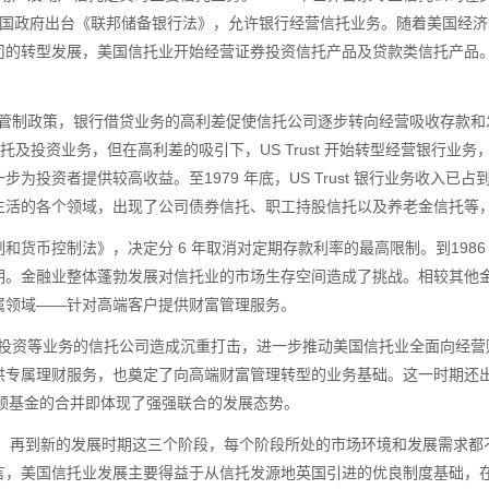
国政府出台《联邦储备银行法》，允许银行经营信托业务。随着美国经济
司的转型发展，美国信托业开始经营证券投资信托产品及贷款类信托产品
管制政策，银行借贷业务的高利差促使信托公司逐步转向经营吸收存款和发
托及投资业务，但在高利差的吸引下，
US Trust
开始转型经营银行业务
一步为投资者提供较高收益。至
1979
年底，
US Trust
银行业务收入已占
生活的各个领域，出现了公司债券信托、职工持股信托以及养老金信托等
制和货币控制法》，决定分
6
年取消对定期存款利率的最高限制。到
198
期。金融业整体蓬勃发展对信托业的市场生存空间造成了挑战。相较其他
属领域——针对高端客户提供财富管理服务。
投资等业务的信托公司造成沉重打击，进一步推动美国信托业全面向经营
供专属理财服务，也奠定了向高端财富管理转型的业务基础。这一时期还
顿基金的合并即体现了强强联合的发展态势。
、再到新的发展时期这三个阶段，每个阶段所处的市场环境和发展需求都
言，美国信托业发展主要得益于从信托发源地英国引进的优良制度基础，