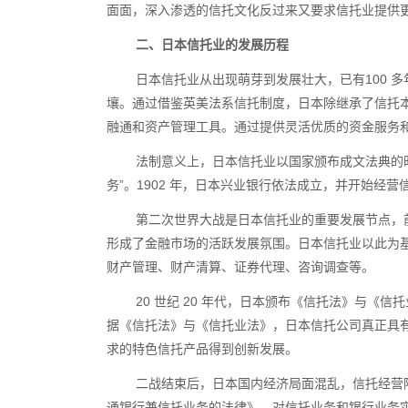
面面，深入渗透的信托文化反过来又要求信托业提供
二、日本信托业的发展历程
日本信托业从出现萌芽到发展壮大，已有
100
多
壤。通过借鉴英美法系信托制度，日本除继承了信托本
融通和资产管理工具。通过提供灵活优质的资金服务
法制意义上，日本信托业以国家颁布成文法典的
务”。
1902
年，日本兴业银行依法成立，并开始经营
第二次世界大战是日本信托业的重要发展节点，
形成了金融市场的活跃发展氛围。日本信托业以此为
财产管理、财产清算、证券代理、咨询调查等。
20 世纪
20
年代，日本颁布《信托法》与《信托
据《信托法》与《信托业法》，日本信托公司真正具
求的特色信托产品得到创新发展。
二战结束后，日本国内经济局面混乱，信托经营
通银行兼信托业务的法律》，对信托业务和银行业务