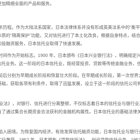
更加精细全面的产品和服务。
年历程。作为大陆法系国家，日本法律体系并没有形成英美法系中的“衡平
质的“隔离保护”功能，又对信托进行了本土化改良，根据自身特点，结
和投融资服务，日本信托业取得了快速发展。
时间作为开始标志。
1900
年，日本颁布《日本兴业银行法》，明确规定兴
信托业务。这一阶段的日本信托业，既经营投资、贷款等传统金融业务，
前后分别为早期成长阶段和恢复壮大阶段。在早期成长阶段，第一次世界
基础，获取各项有利条件，取得了迅猛发展，设立于这一阶段的信托公司
业法》，对银行、信托进行分离整顿，不仅标志着日本的信托业与银行业
有了通过集合长期资金合法获利的金融机构属性。日本信托业的基础法律
陷入困境。为恢复国内经济，有效发挥信托融资功能，日本信托业与银行
实行兼营。
1952
年，日本颁布《贷款信托法》，创设贷款信托业务。
195