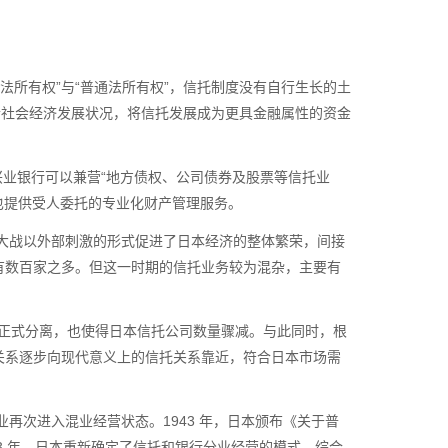
法所有权”与“普通法所有权”，信托制度没有自行生长的土
合社会经济发展状况，将信托发展成为更具金融属性的资金
业银行可以兼营“地方债权、公司债券及股票等信托业
也提供受人委托的专业化财产管理服务。
大战以外部刺激的形式促进了日本经济的整体繁荣，间接
有数百家之多。但这一时期的信托业务较为混杂，主要有
正式分离，也使得日本信托公司数量骤减。与此同时，根
关系逐步向现代意义上的信托关系靠近，符合日本市场需
业再次进入混业经营状态。
1943
年，日本颁布《关于普
3
年，日本重新确定了信托和银行分业经营的模式。综合