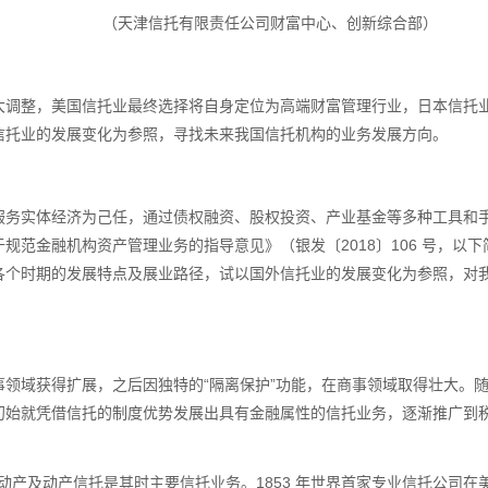
（天津信托有限责任公司财富中心、创新综合部）
大调整，美国信托业最终选择将自身定位为高端财富管理行业，日本信托
信托业的发展变化为参照，寻找未来我国信托机构的业务发展方向。
以服务实体经济为己任，通过债权融资、股权投资、产业基金等多种工具和
于规范金融机构资产管理业务的指导意见》（银发〔
2018
〕
106
号，以下
各个时期的发展特点及展业路径，试以国外信托业的发展变化为参照，对
事领域获得扩展，之后因独特的“隔离保护”功能，在商事领域取得壮大。
初始就凭借信托的制度优势发展出具有金融属性的信托业务，逐渐推广到
动产及动产信托是其时主要信托业务。
1853
年世界首家专业信托公司在