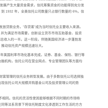
发展产生大量资金需求，信托筹集资金的功能得到充分发
。到
1932
年，全美信托公司数量只占银行数量的
6%
，信
放贷款业务，“存贷差”成为当时信托业主要收入来源。
，并为满足市场需要，创新设立货币市场互助基金、投资
到总收入的一半。这一阶段，伴随美国经济进一步蓬勃发
，推动信托资产规模迅速壮大。
6
年美国利率市场化基本完成，证券、基金、保险、银行等
金融机构，信托公司在营业网点、专业管理团队等方面均
财富管理的信托业务转型发展。由于多数信托公司选择独
出现信托公司大规模并购基金公司及投资管理公司的势
不相同。信托的灵活性使其能够根据不同时期的市场特
在同等法系背景下将信托制度文化渗透到工作生活的方方