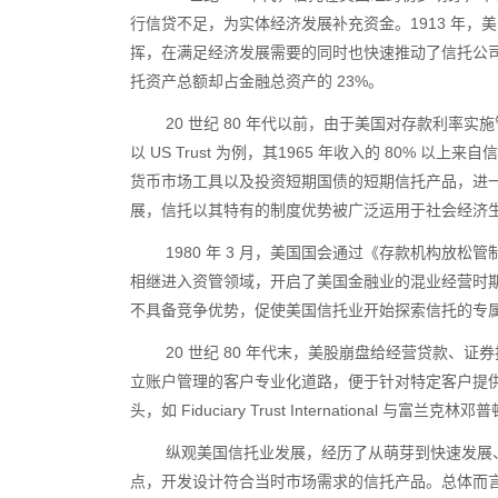
行信贷不足，为实体经济发展补充资金。
1913
年，美
挥，在满足经济发展需要的同时也快速推动了信托公
托资产总额却占金融总资产的
23%
。
20 世纪
80
年代以前，由于美国对存款利率实施
以
US Trust
为例，其
1965
年收入的
80%
以上来自信
货币市场工具以及投资短期国债的短期信托产品，进
展，信托以其特有的制度优势被广泛运用于社会经济
1980 年
3
月，美国国会通过《存款机构放松管
相继进入资管领域，开启了美国金融业的混业经营时
不具备竞争优势，促使美国信托业开始探索信托的专
20 世纪
80
年代末，美股崩盘给经营贷款、证券
立账户管理的客户专业化道路，便于针对特定客户提
头，如
Fiduciary Trust International
与富兰克林邓普
纵观美国信托业发展，经历了从萌芽到快速发展
点，开发设计符合当时市场需求的信托产品。总体而