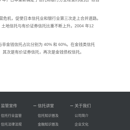
营危机，促使日本信托业和银行业第三次走上合并道路。
，土地信托与有价证券信托比重不断上升。
2004
年
12
与非金钱信托占比分别为
40%
和
60%
。在金钱类信托
，其次是有价证券信托，再次是金钱债权信托。
监管宣传
信托讲堂
关于我们
信托行业监管
信托知识普及
公司简介
信托法律法规
金融知识普及
企业文化