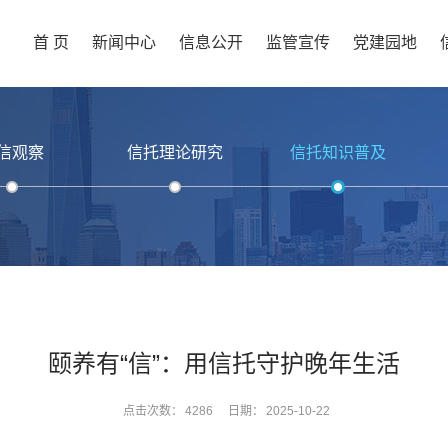
首 页
新闻中心
信息公开
监管宣传
党建园地
信观察
信托理论研究
信托知识普及
颐养有“信”：用信托守护晚年生活
点击次数：
4286
日期：
2025-10-22