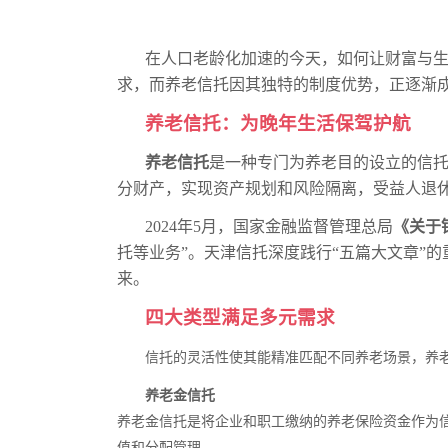
在人口老龄化加速的今天，如何让财富与
求，而养老信托因其独特的制度优势，正逐渐
养老信托：为晚年生活保驾护航
养老信托
是一种专门为养老目的设立的信
分财产，实现资产规划和风险隔离，受益人退
2024
年
5
月，国家金融监督管理总局
《关于
托等业务”。天津信托深度践行“五篇大文章”
来。
四大类型满足多元需求
信托的灵活性使其能精准匹配不同养老场景，养
养老金信托
养老金信托是将企业和职工缴纳的养老保险资金作为
值和分配管理。