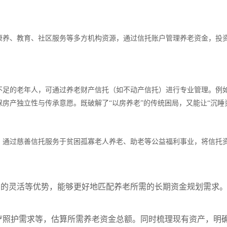
康养、教育、社区服务等多方机构资源，通过信托账户管理养老资金，投
不足的老年人，可通过养老财产信托（如不动产信托）进行专业管理。例
保房产独立性与传承意愿。既破解了
“
以房养老
”
的传统困局，又能让
“
沉睡
，通过慈善信托服务于贫困孤寡老人养老、助老等公益福利事业，将信托
目的灵活等优势，能够更好地匹配养老所需的长期资金规划需求
疗照护需求等，估算所需养老资金总额。同时梳理现有资产，明