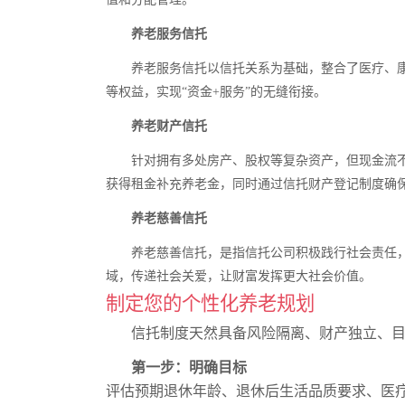
养老服务信托
养老服务信托以信托关系为基础，整合了医疗、
等权益，实现
“
资金
+
服务
”
的无缝衔接。
养老财产信托
针对拥有多处房产、股权等复杂资产，但现金流
获得租金补充养老金，同时通过信托财产登记制度确
养老慈善信托
养老慈善信托，是指信托公司积极践行社会责任
域，传递社会关爱，
让财富发挥更大社会价值
。
制定您的个性化养老规划
信托制度天然具备风险隔离、财产独立、
第一步：明确目标
评估预期退休年龄、退休后生活品质要求、医