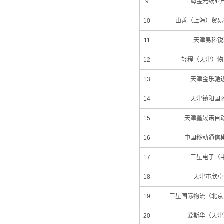
9
上海金光纸业
10
山善（上海）贸易
11
天津易科锐
12
轻程（天津）物
13
天津金乐驰
14
天津镇阳国
15
天津鑫晟诺自
16
中国移动通信
17
三星电子（
18
天津市欣卓
19
三星国际物流（北京
20
爱斯华（天津