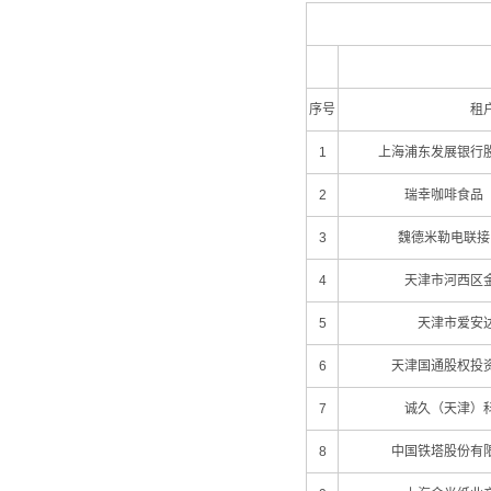
序号
租
1
上海浦东发展银行
2
瑞幸咖啡食品
3
魏德米勒电联接
4
天津市河西区
5
天津市爱安
6
天津国通股权投
7
诚久（天津）
8
中国铁塔股份有